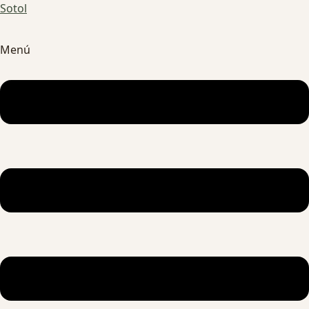
Sotol
Menú