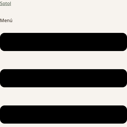
Sotol
Menú