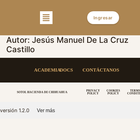
Ingresar
Autor:
Jesús Manuel De La Cruz
Castillo
ACADEMIA
DOCS
CONTÁCTANOS
PRIVACY
COOKIES
TERMS
SOTOL HACIENDA DE CHIHUAHUA
POLICY
POLICY
CONDIT
versión 1.2.0
Ver más