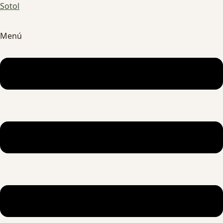
Sotol
Menú