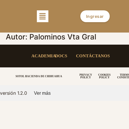
Ingresar
Autor:
Palominos Vta Gral
ACADEMIA
DOCS
CONTÁCTANOS
PRIVACY
COOKIES
TERMS
SOTOL HACIENDA DE CHIHUAHUA
POLICY
POLICY
CONDIT
versión 1.2.0
Ver más