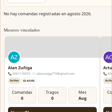
No hay comandas registradas en agosto 2026.
Meseros vinculados
Alan Zuñiga
Artu
📞 6561118979 · ✉️ alanzuniga770@gmail.com
📞 65
Activo
Acti
ID #3105
Comandas
Tragos
Mes
C
0
0
Aug