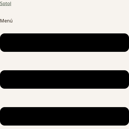
Sotol
Menú