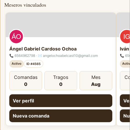
Meseros vinculados
Ángel Gabriel Cardoso Ochoa
Ivá
📞 6564962798 · ✉️ angelochoabelcast10@gmail.com
📞 65
Activo
Acti
ID #4565
Comandas
Tragos
Mes
C
0
0
Aug
Ver perfil
Ver
Nueva comanda
Nu