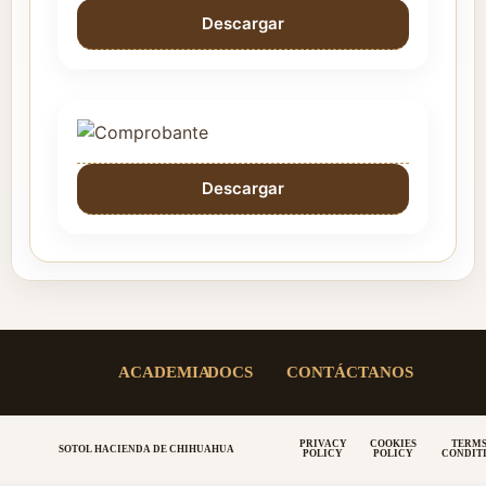
Descargar
Descargar
ACADEMIA
DOCS
CONTÁCTANOS
PRIVACY
COOKIES
TERMS
SOTOL HACIENDA DE CHIHUAHUA
POLICY
POLICY
CONDIT