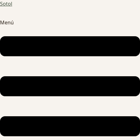
Sotol
Menú