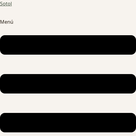
Sotol
Menú