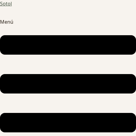
Sotol
Menú