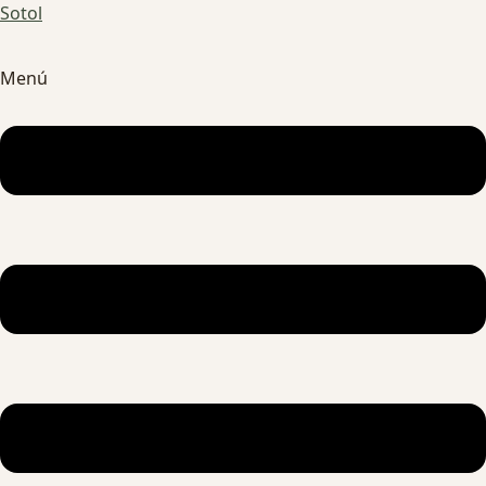
Sotol
Menú