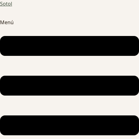
Sotol
Menú