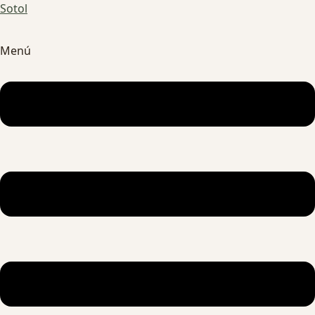
Sotol
Menú