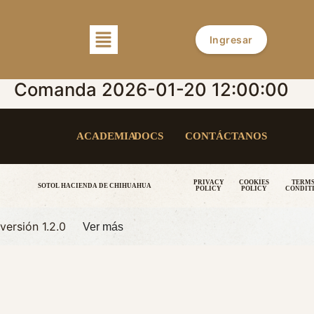
Ingresar
Comanda 2026-01-20 12:00:00
ACADEMIA
DOCS
CONTÁCTANOS
PRIVACY
COOKIES
TERMS
SOTOL HACIENDA DE CHIHUAHUA
POLICY
POLICY
CONDIT
versión 1.2.0
Ver más