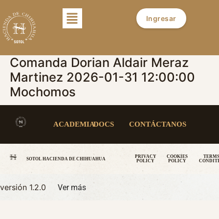
Ingresar
Comanda Dorian Aldair Meraz
Martinez 2026-01-31 12:00:00
Mochomos
ACADEMIA
DOCS
CONTÁCTANOS
PRIVACY
COOKIES
TERMS
SOTOL HACIENDA DE CHIHUAHUA
POLICY
POLICY
CONDIT
versión 1.2.0
Ver más