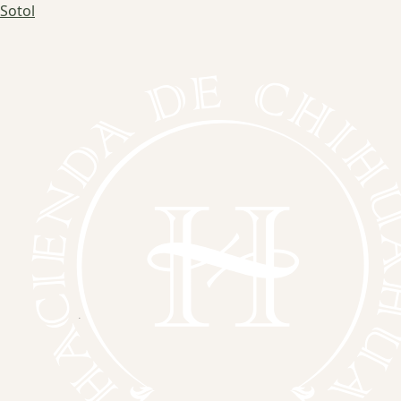
Sotol