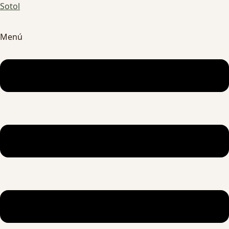
Sotol
Menú