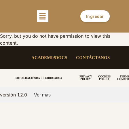
Ingresar
Sorry, but you do not have permission to view this
content.
ACADEMIA
DOCS
CONTÁCTANOS
PRIVACY
COOKIES
TERMS
SOTOL HACIENDA DE CHIHUAHUA
POLICY
POLICY
CONDIT
versión 1.2.0
Ver más