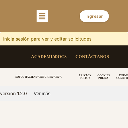
Ingresar
Inicia sesión para ver y editar solicitudes.
ACADEMIA
DOCS
CONTÁCTANOS
PRIVACY
COOKIES
TERMS
SOTOL HACIENDA DE CHIHUAHUA
POLICY
POLICY
CONDIT
versión 1.2.0
Ver más