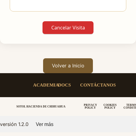
Cancelar Visita
Volver a Inicio
ACADEMIA
DOCS
CONTÁCTANOS
PRIVACY
COOKIES
TERMS
SOTOL HACIENDA DE CHIHUAHUA
POLICY
POLICY
CONDIT
versión 1.2.0
Ver más