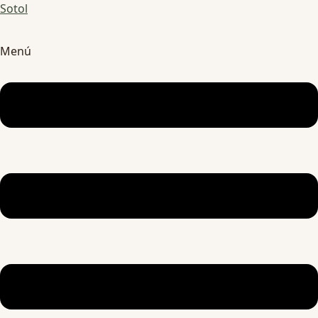
Sotol
Menú