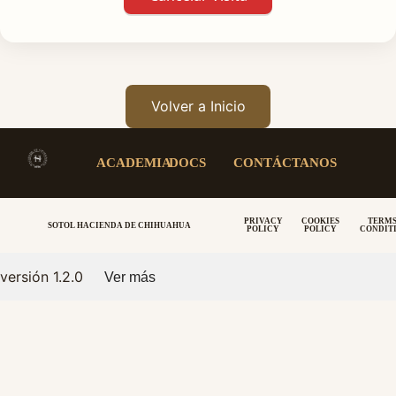
Volver a Inicio
ACADEMIA
DOCS
CONTÁCTANOS
PRIVACY
COOKIES
TERMS
SOTOL HACIENDA DE CHIHUAHUA
POLICY
POLICY
CONDIT
versión 1.2.0
Ver más