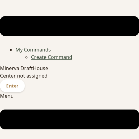
My Commands
Create Command
Minerva DraftHouse
Center not assigned
Enter
Menu