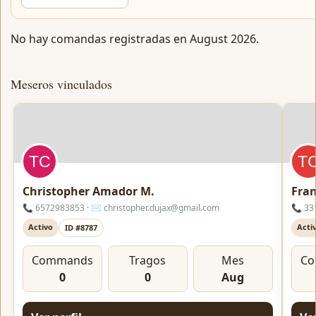
No hay comandas registradas en August 2026.
Meseros vinculados
Christopher Amador M.
Fran
📞 6572983853 · ✉️ christopher.dujax@gmail.com
📞 33
Activo
Acti
ID #8787
Commands
Tragos
Mes
Co
0
0
Aug